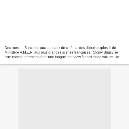
Des rues de Sarcelles aux plateaux de cinéma, des débuts explosifs de
Ministère A.M.E.R. aux plus grandes scènes françaises : Stomy Bugsy se
livre comme rarement dans une longue interview à bord d'une voiture. Un
témoignage brut qui replonge toute une...