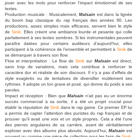
jouer avec les mots pour renforcer l'impact émotionnel de ses
textes.
Production musicale : Musicalement,
Malsain
est dans la lignée
du boom bap classique du rap français des années 90. Les
productions, assez simples mais efficaces, servent bien le style
de
Sinik
. Elles créent une ambiance lourde et pesante qui colle
parfaitement à ses textes sombres. Si les instrumentales peuvent
paraître datées pour certains auditeurs d’aujourd’hui, elles
participent à la cohérence de l’ensemble et permettent à
Sinik
de
se démarquer à travers son flow.
Flow et interprétation : Le flow de
Sinik
sur
Malsain
est direct,
sans trop de variations, mais cela contribue à renforcer le
caractère dur et réaliste de son discours. Il n’y a pas d’effets de
style exagérés ou de tentatives de diversifier inutilement ses
rythmes. Il adopte un ton grave et posé, qui donne du poids à ses
paroles.
Impact et réception : Bien que
Malsain
n'ait pas eu un énorme
succès commercial à sa sortie, il a été un projet crucial pour
établir la réputation de
Sinik
dans le rap game. Ce premier EP lui
a permis de capter l'attention des puristes du rap français et de
prouver qu'il avait une voix et un style propres. Cela a été l'une
des pierres angulaires de sa carrière, avant de véritablement
exploser avec des albums plus aboutis. Aujourd'hui,
Malsain
est
souvent vu comme une pièce de collection pour les fans de
Sinik
,