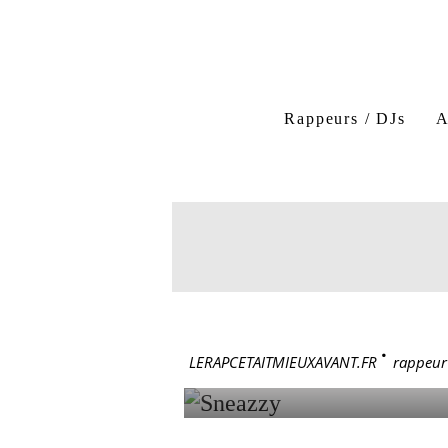
Rappeurs / DJs
A
Sneazzy
Mohamed A
Etes-Vous Prêts ?
No
22 janvier 1992
SNEAZZY
LERAPCETAITMIEUXAVANT.FR
>
rappeur