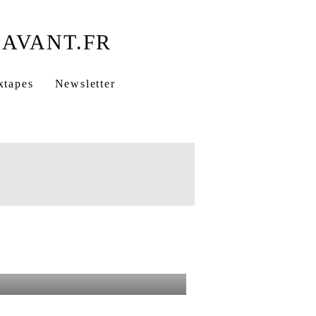
xtapes
Newsletter
M Khemissa
Derrière l'Horizon