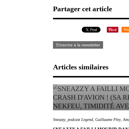
Partager cet article
Re
S'inscrire à la newsletter
Articles similaires
Sneazzy
,
podcast Legend
,
Guillaume Pley
,
Ami