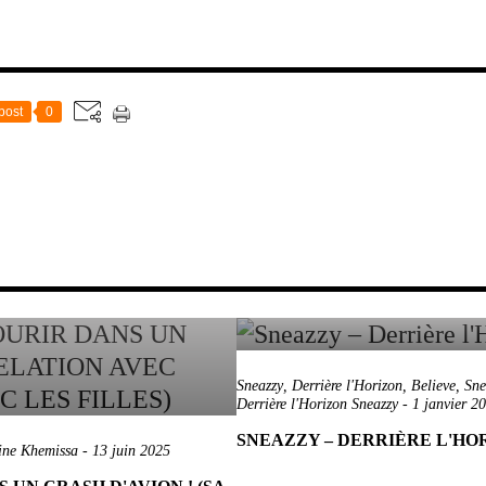
post
0
Sneazzy
,
Derrière l'Horizon
,
Believe
,
Sne
Derrière l'Horizon Sneazzy
-
1 janvier 2
SNEAZZY – DERRIÈRE L'HO
ne Khemissa
-
13 juin 2025