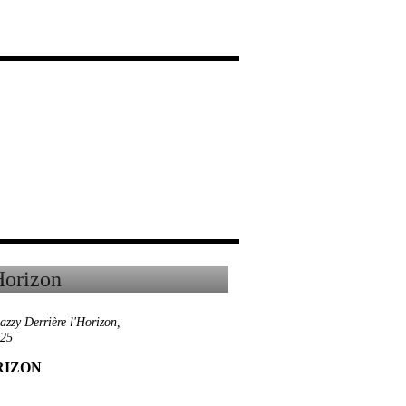
azzy Derrière l'Horizon
,
025
RIZON