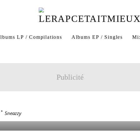
lbums LP / Compilations
Albums EP / Singles
Mi
mine Khemissa
Sneazzy west
Mohamed Khemissa
thing
Super
Dieu bénisse super sound
Nouvo Mode
Publicité
>
Sneazzy