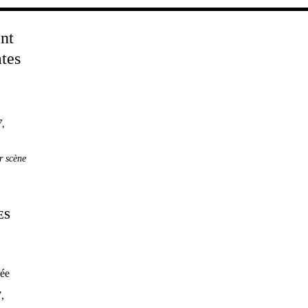
,
7
,
r scène
ES
née
,