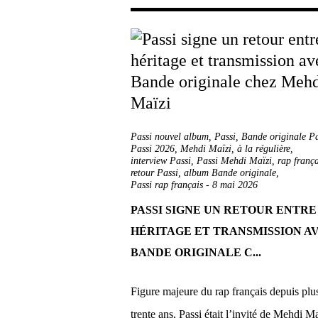
Passi nouvel album
,
Passi
,
Bande originale Pa
Passi 2026
,
Mehdi Maïzi
,
à la régulière
,
interview Passi
,
Passi Mehdi Maïzi
,
rap frança
retour Passi
,
album Bande originale
,
Passi rap français
-
8 mai 2026
PASSI SIGNE UN RETOUR ENTRE
HÉRITAGE ET TRANSMISSION A
BANDE ORIGINALE C...
Figure majeure du rap français depuis plu
trente ans, Passi était l’invité de Mehdi Ma