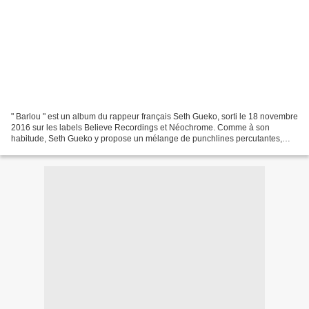
" Barlou " est un album du rappeur français Seth Gueko, sorti le 18 novembre
2016 sur les labels Believe Recordings et Néochrome. Comme à son
habitude, Seth Gueko y propose un mélange de punchlines percutantes,
d’humour noir, de références culturelles...