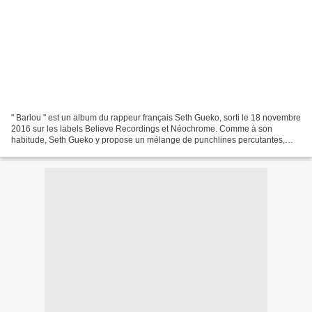
" Barlou " est un album du rappeur français Seth Gueko, sorti le 18 novembre
2016 sur les labels Believe Recordings et Néochrome. Comme à son
habitude, Seth Gueko y propose un mélange de punchlines percutantes,
d’humour noir, de références culturelles...