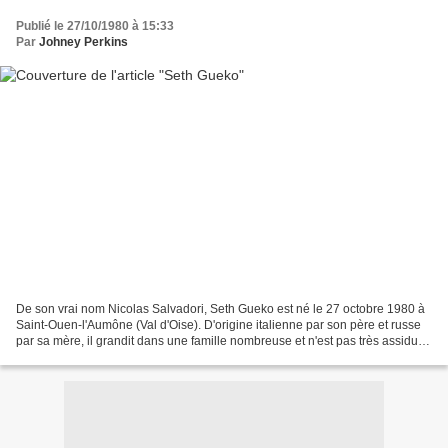
Publié le 27/10/1980 à 15:33
Par
Johney Perkins
De son vrai nom Nicolas Salvadori, Seth Gueko est né le 27 octobre 1980 à
Saint-Ouen-l'Aumône (Val d'Oise). D'origine italienne par son père et russe
par sa mère, il grandit dans une famille nombreuse et n'est pas très assidu à
l'école. Son domicile était...