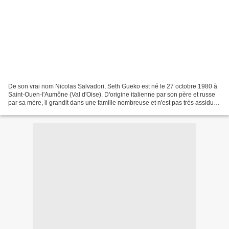
De son vrai nom Nicolas Salvadori, Seth Gueko est né le 27 octobre 1980 à
Saint-Ouen-l'Aumône (Val d'Oise). D'origine italienne par son père et russe
par sa mère, il grandit dans une famille nombreuse et n'est pas très assidu à
l'école. Son domicile était...