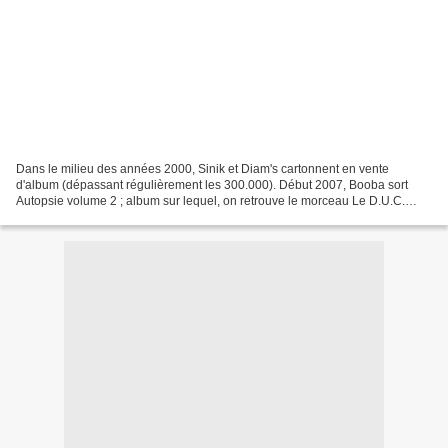
Dans le milieu des années 2000, Sinik et Diam's cartonnent en vente
d'album (dépassant régulièrement les 300.000). Début 2007, Booba sort
Autopsie volume 2 ; album sur lequel, on retrouve le morceau Le D.U.C.
avec la punchline : Les négros sont déclassés...