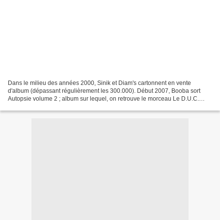
Dans le milieu des années 2000, Sinik et Diam's cartonnent en vente
d'album (dépassant régulièrement les 300.000). Début 2007, Booba sort
Autopsie volume 2 ; album sur lequel, on retrouve le morceau Le D.U.C.
avec la punchline : Les négros sont déclassés...