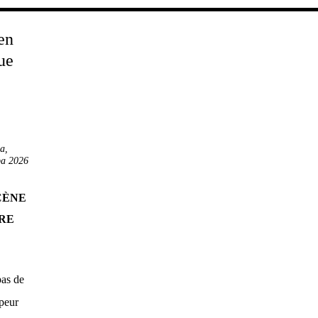
ba
,
a 2026
CÈNE
TRE
pas de
ppeur