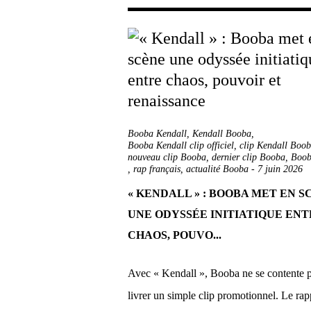
Booba Kendall
,
Kendall Booba
,
Booba Kendall clip officiel
,
clip Kendall Boo
nouveau clip Booba
,
dernier clip Booba
,
Boob
,
rap français
,
actualité Booba
-
7 juin 2026
« KENDALL » : BOOBA MET EN S
UNE ODYSSÉE INITIATIQUE EN
CHAOS, POUVO...
Avec « Kendall », Booba ne se contente 
livrer un simple clip promotionnel. Le ra