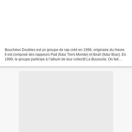
Bouchées Doubles est un groupe de rap créé en 1996, originaire du Havre.
Il est composé des rappeurs Pad (futur Tiers Monde) et Ibrah (futur Brav). En
1999, le groupe participe à l’album de leur collectif La Boussole, On fait
comme on a dit. Peu de temps...