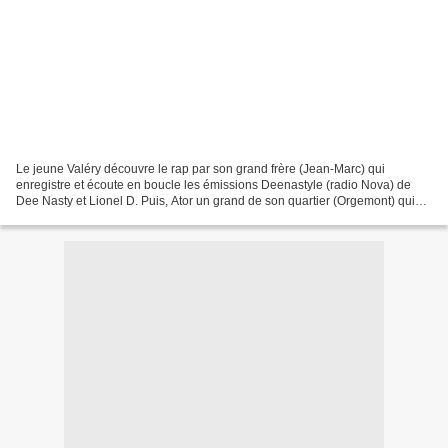
Le jeune Valéry découvre le rap par son grand frère (Jean-Marc) qui
enregistre et écoute en boucle les émissions Deenastyle (radio Nova) de
Dee Nasty et Lionel D. Puis, Ator un grand de son quartier (Orgemont) qui
participe à différents festivals et scènes...