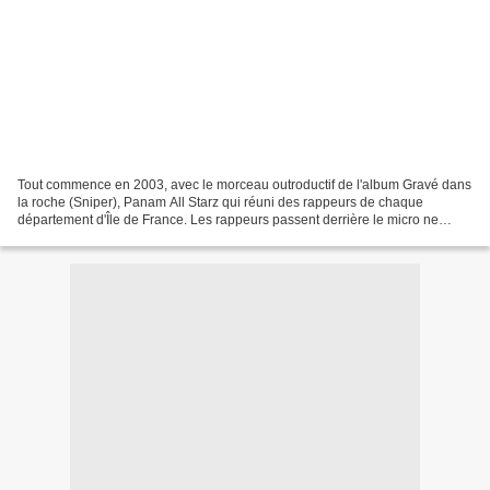
Tout commence en 2003, avec le morceau outroductif de l'album Gravé dans
la roche (Sniper), Panam All Starz qui réuni des rappeurs de chaque
département d'Île de France. Les rappeurs passent derrière le micro ne
fonction de l'ordre des départements (75,...