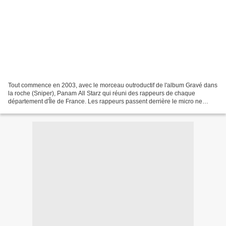
Tout commence en 2003, avec le morceau outroductif de l'album Gravé dans
la roche (Sniper), Panam All Starz qui réuni des rappeurs de chaque
département d'Île de France. Les rappeurs passent derrière le micro ne
fonction de l'ordre des départements (75,...