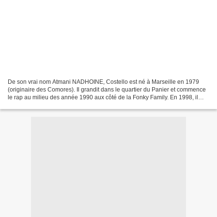
De son vrai nom Atmani NADHOINE, Costello est né à Marseille en 1979
(originaire des Comores). Il grandit dans le quartier du Panier et commence
le rap au milieu des année 1990 aux côté de la Fonky Family. En 1998, il
participe à la compilation Chroniques...