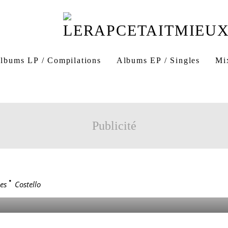
e tout
Le Panier
Marseille
Co-coss style
Deter
lbums LP / Compilations
Albums EP / Singles
Mi
Royal Touch
Panier Records
Crew du Ref
Faut Qu
nt de non retour
A L’epreuve Du Feu
rappeur
Publicité
LO
es
>
Costello