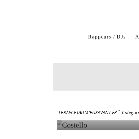
Costello
Section niqu
Rappeurs / DJs
A
Atmani NADHOINE
Co-coss Style
Au poi
3 juin 1979
COSTEL
LERAPCETAITMIEUXAVANT.FR
>
Categori