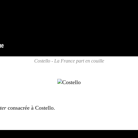
Costello - La France part en couille
ter
consacrée à Costello.