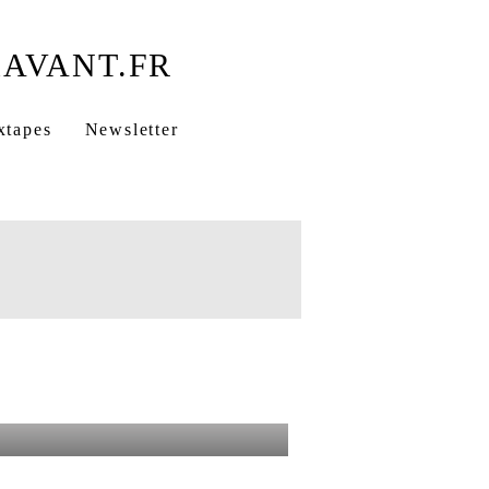
xtapes
Newsletter
e J'Répète