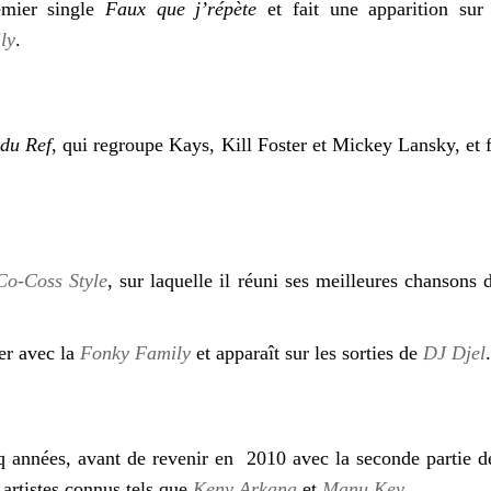
emier single
Faux que j’répète
et fait une apparition sur
ly
.
du Ref
, qui regroupe Kays, Kill Foster et Mickey Lansky, et 
Co-Coss Style
, sur laquelle il réuni ses meilleures chansons 
ler avec la
Fonky Family
et apparaît sur les sorties de
DJ Djel
nq années, avant de revenir en 2010 avec la seconde partie d
 artistes connus tels que
Keny Arkana
et
Manu Key
.