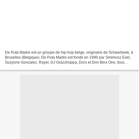
De Puta Madre est un groupe de hip-hop belge, originaire de Schaerbeek, à
Bruxelles (Belgique). De Puta Madre est fondé en 1990 par Smimooz Exel,
Sozyone Gonzalez, Rayer, DJ Grazzhoppa, Dors et Don Binx One, tous
membres du R.A.B. Crew, l'un des plus...