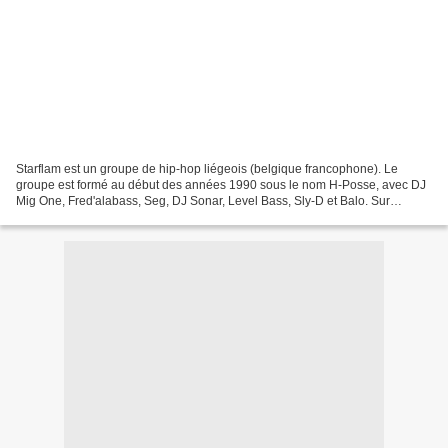
Starflam est un groupe de hip-hop liégeois (belgique francophone). Le
groupe est formé au début des années 1990 sous le nom H-Posse, avec DJ
Mig One, Fred'alabass, Seg, DJ Sonar, Level Bass, Sly-D et Balo. Sur
demande de Sly-D, ils sont rejoints quelques...