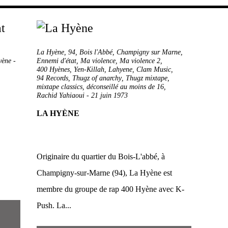
La Hyène
,
94
,
Bois l'Abbé
,
Champigny sur Marne
,
yène
-
Ennemi d'état
,
Ma violence
,
Ma violence 2
,
400 Hyènes
,
Yen-Killah
,
Lahyene
,
Clam Music
,
94 Records
,
Thugz of anarchy
,
Thugz mixtape
,
mixtape classics
,
déconseillé au moins de 16
,
Rachid Yahiaoui
-
21 juin 1973
LA HYÈNE
Originaire du quartier du Bois-L'abbé, à
Champigny-sur-Marne (94), La Hyène est
membre du groupe de rap 400 Hyène avec K-
Push. La...