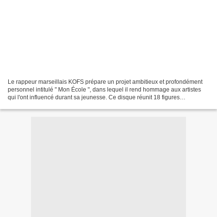
Le rappeur marseillais KOFS prépare un projet ambitieux et profondément
personnel intitulé " Mon École ", dans lequel il rend hommage aux artistes
qui l'ont influencé durant sa jeunesse. Ce disque réunit 18 figures
emblématiques du rap français des années...