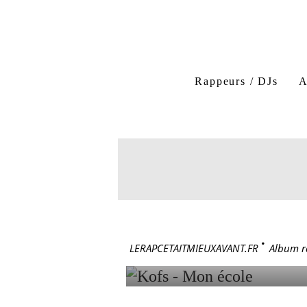
Rappeurs / DJs
A
Kofs
Mon école
9 mai 2025
KOFS - 
LERAPCETAITMIEUXAVANT.FR
>
Album r