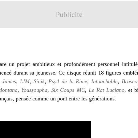
Publicité
re un projet ambitieux et profondément personnel intitulé
luencé durant sa jeunesse. Ce disque réunit 18 figures emblé
 James
,
LIM
,
Sinik
,
Psy4 de la Rime
,
Intouchable
,
Brasco
Montana
,
Youssoupha
,
Six Coups MC
,
Le Rat Luciano
, et b
français, pensée comme un pont entre les générations.