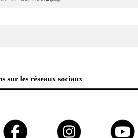
e l'histoire du rap français ❤️😀🙏🏿
s sur les réseaux sociaux