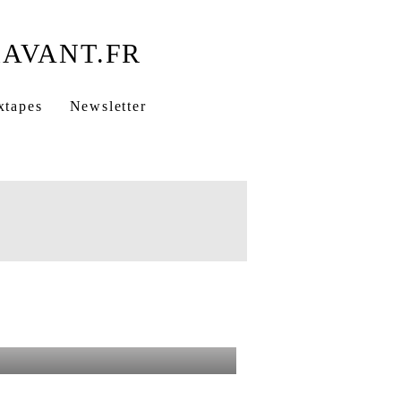
xtapes
Newsletter
té & Bonheur