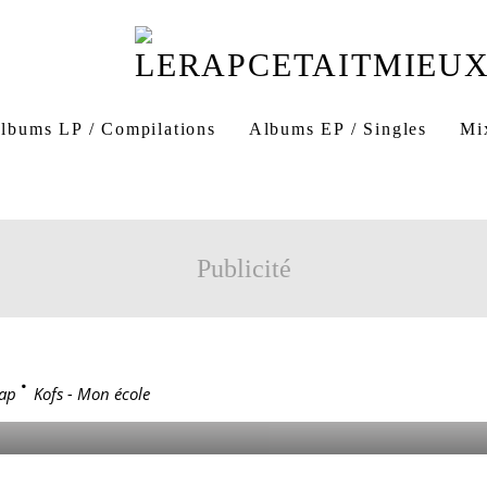
lbums LP / Compilations
Albums EP / Singles
Mi
Kofs Mon école
Mon école Kofs
Faued Nabba
San
Publicité
MON ÉCOLE
ap
>
Kofs - Mon école