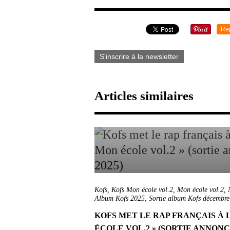
Re
S'inscrire à la newsletter
Articles similaires
Kofs
,
Kofs Mon école vol.2
,
Mon école vol.2
,
Album Kofs 2025
,
Sortie album Kofs décembr
KOFS MET LE RAP FRANÇAIS À 
ÉCOLE VOL.2 » (SORTIE ANNONC