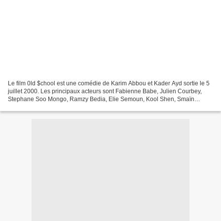
Le film 0ld $chool est une comédie de Karim Abbou et Kader Ayd sortie le 5
juillet 2000. Les principaux acteurs sont Fabienne Babe, Julien Courbey,
Stephane Soo Mongo, Ramzy Bedia, Elie Semoun, Kool Shen, Smaïn
Fairouze, Bernie Bonvoisin, Ali Benardia,...