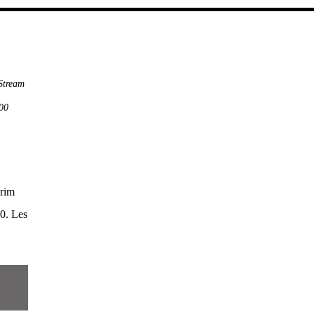
Stream
000
arim
00. Les