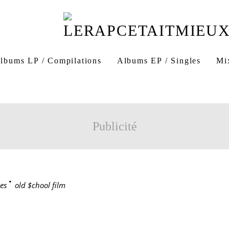
lbums LP / Compilations
Albums EP / Singles
Mi
Publicité
es
>
old $chool film