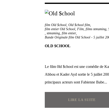
film Old $chool
,
Old $chool film
,
film entier Old School
,
Film
,
films streaming
,
,
streaming
,
film entier
,
Bande Originale film Old School
-
5 juillet 2
OLD $CHOOL
Le film 0ld $chool est une comédie de K
Abbou et Kader Ayd sortie le 5 juillet 20
principaux acteurs sont Fabienne Babe...
LIRE LA SUITE