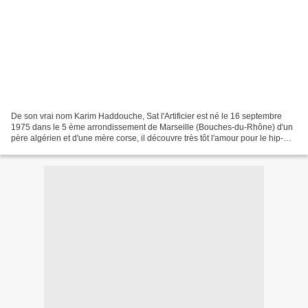
De son vrai nom Karim Haddouche, Sat l'Artificier est né le 16 septembre
1975 dans le 5 ème arrondissement de Marseille (Bouches-du-Rhône) d'un
père algérien et d'une mère corse, il découvre très tôt l'amour pour le hip-
hop. En 1992, il se lance dans...