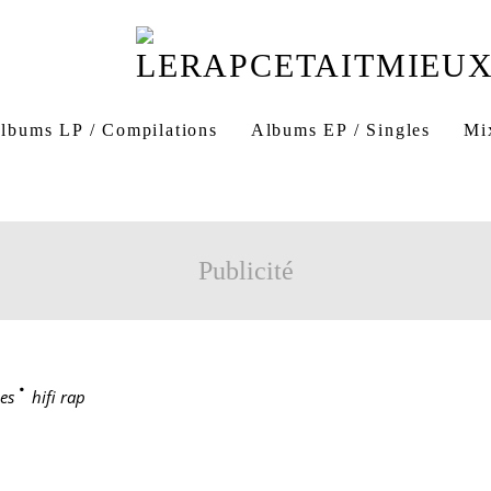
lbums LP / Compilations
Albums EP / Singles
Mi
Publicité
es
>
hifi rap