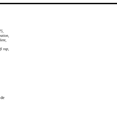
,
75
,
vation
,
lent
,
 fi rap
,
,
 de