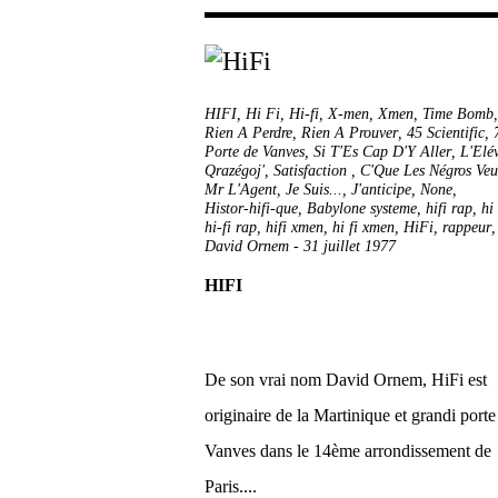
HIFI
,
Hi Fi
,
Hi-fi
,
X-men
,
Xmen
,
Time Bomb
Rien A Perdre, Rien A Prouver
,
45 Scientific
,
Porte de Vanves
,
Si T'Es Cap D'Y Aller
,
L'Elé
Qrazégoj'
,
Satisfaction ‎
,
C'Que Les Négros Veu
Mr L'Agent
,
Je Suis...
,
J'anticipe
,
None
,
Histor-hifi-que
,
Babylone systeme
,
hifi rap
,
hi
hi-fi rap
,
hifi xmen
,
hi fi xmen
,
HiFi
,
rappeur
David Ornem
-
31 juillet 1977
HIFI
De son vrai nom David Ornem, HiFi est
originaire de la Martinique et grandi porte
Vanves dans le 14ème arrondissement de
Paris....