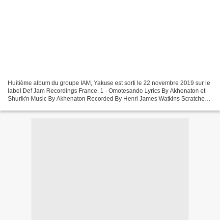
Huitième album du groupe IAM, Yakuse est sorti le 22 novembre 2019 sur le
label Def Jam Recordings France. 1 - Omotesando Lyrics By Akhenaton et
Shurik'n Music By Akhenaton Recorded By Henri James Watkins Scratches -
DJ Kheops 2 - Yasuke Choir – Ayelya,...