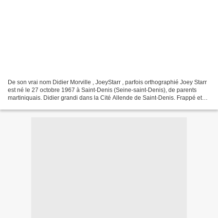
De son vrai nom Didier Morville , JoeyStarr , parfois orthographié Joey Starr
est né le 27 octobre 1967 à Saint-Denis (Seine-saint-Denis), de parents
martiniquais. Didier grandi dans la Cité Allende de Saint-Denis. Frappé et
harcelé par un père marqué...