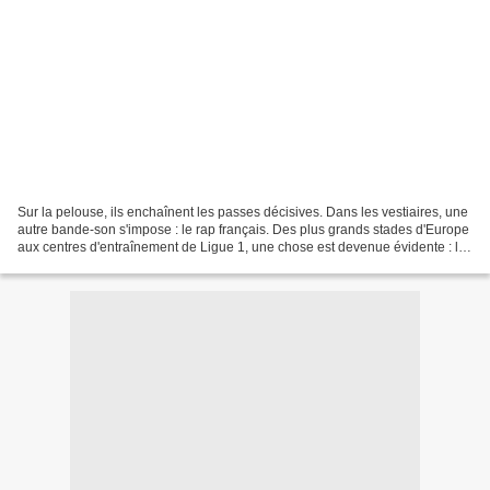
Sur la pelouse, ils enchaînent les passes décisives. Dans les vestiaires, une
autre bande-son s'impose : le rap français. Des plus grands stades d'Europe
aux centres d'entraînement de Ligue 1, une chose est devenue évidente : le
football et le rap ne...