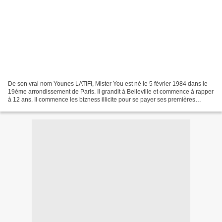
De son vrai nom Younes LATIFI, Mister You est né le 5 février 1984 dans le
19ème arrondissement de Paris. Il grandit à Belleville et commence à rapper
à 12 ans. Il commence les bizness illicite pour se payer ses premières
baskets. Après avoir séjourné...