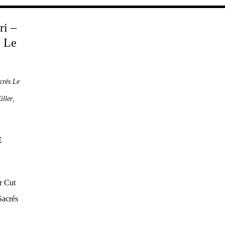
crés Le
iller
,
E
r Cut
Sacrés