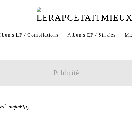
lbums LP / Compilations
Albums EP / Singles
Mi
Publicité
es
>
mafiak1fry