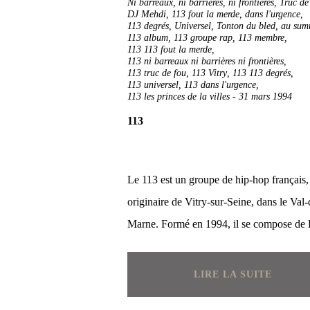
Ni barreaux, ni barrières, ni frontières
,
Truc de
DJ Mehdi
,
113 fout la merde
,
dans l'urgence
,
113 degrés
,
Universel
,
Tonton du bled
,
au su
113 album
,
113 groupe rap
,
113 membre
,
113 113 fout la merde
,
113 ni barreaux ni barrières ni frontières
,
113 truc de fou
,
113 Vitry
,
113 113 degrés
,
113 universel
,
113 dans l'urgence
,
113 les princes de la villes
-
31 mars 1994
113
Le 113 est un groupe de hip-hop français,
originaire de Vitry-sur-Seine, dans le Val-
Marne. Formé en 1994, il se compose de 
LIRE LA SUITE