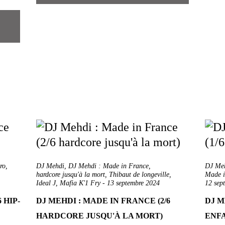
ro
,
DJ Mehdi
,
DJ Mehdi : Made in France
,
DJ Meh
hardcore jusqu'à la mort
,
Thibaut de longeville
,
Made i
Ideal J
,
Mafia K'1 Fry
-
13 septembre 2024
12 sep
 HIP-
DJ MEHDI : MADE IN FRANCE (2/6
DJ M
HARDCORE JUSQU'À LA MORT)
ENFA