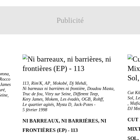
Publicité
orona
,
Rocco
113
,
Rim'K
,
AP
,
Mokobé
,
Dj Mehdi
,
 James
Ni barreaux ni barrières ni frontière
,
Doudou Masta
,
uré
,
Cut Ki
Truc de fou
,
Vitry sur Seine
,
Different Teep
,
Seine
,
Sol, L
Kery James
,
Mokem
,
Les évadés
,
OGB
,
Rohff
,
,
Mafi
Le quartier agités
,
Mysta D
,
Jack-Potes
-
DJ Me
5 février 1998
CUT 
NI BARREAUX, NI BARRIÈRES, NI
MIXT
FRONTIÈRES (EP) - 113
SOL,