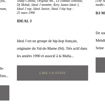
 fou
,
Teddy Corona
,
Original MC
,
Le combat continue
,
(The S
Dj Mehdi
,
Ideal J membre
,
Kery James Ideal J
,
medhi 
mmum
,
Ideal J rap
,
Ideal Junior
,
Ideal J hip hop
-
25 mars 1990
DJ M
IDEAL J
De so
Mehdi 
Ideal J est un groupe de hip-hop français,
Seine 
originaire du Val-de-Marne (94). Très actif dans
les années 1990 et associé à la Mafia...
de-
LIRE LA SUITE
Rim...