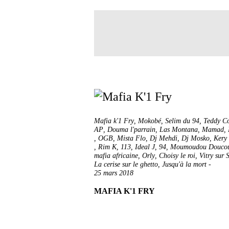
Mafia k'1 Fry
,
Mokobé
,
Selim du 94
,
Teddy C
AP
,
Douma l'parrain
,
Las Montana
,
Mamad
,
,
OGB
,
Mista Flo
,
Dj Mehdi
,
Dj Mosko
,
Kery
,
Rim K
,
113
,
Ideal J
,
94
,
Moumoudou Douco
mafia africaine
,
Orly
,
Choisy le roi
,
Vitry sur 
La cerise sur le ghetto
,
Jusqu'à la mort
-
25 mars 2018
MAFIA K'1 FRY