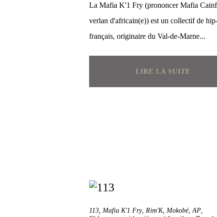
La Mafia K'1 Fry (prononcer Mafia Cainfr
verlan d'africain(e)) est un collectif de hi
français, originaire du Val-de-Marne...
LIRE LA SUITE
113
,
Mafia K'1 Fry
,
Rim'K
,
Mokobé
,
AP
,