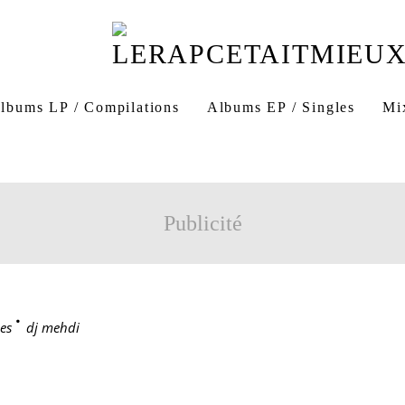
lbums LP / Compilations
Albums EP / Singles
Mi
Publicité
es
>
dj mehdi