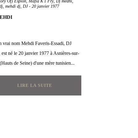
tory Of) Espion
,
Mafia K'1 Fry
,
Dj medhi
,
dj
,
mehdi dj
,
DJ
-
20 janvier 1977
EHDI
n vrai nom Mehdi Faveris-Essadi, DJ
est né le 20 janvier 1977 à Asnières-sur-
(Hauts de Seine) d'une mère tunisien...
LIRE LA SUITE