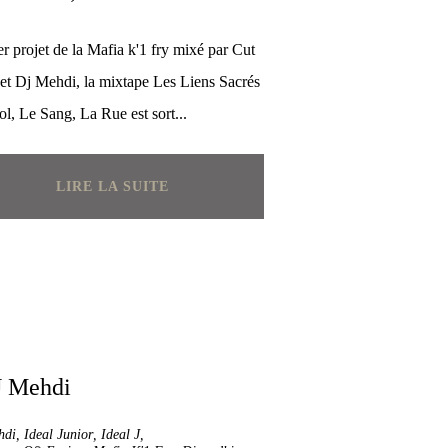
r projet de la Mafia k'1 fry mixé par Cut
 et Dj Mehdi, la mixtape Les Liens Sacrés
ol, Le Sang, La Rue est sort...
LIRE LA SUITE
hdi
,
Ideal Junior
,
Ideal J
,