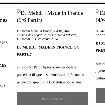
DJ Mehdi Made in France
,
Partir
,
Arte
,
DJ Meh
Thibaut de Longeville
,
du hip-hop à l'électro
,
Le prin
DJ Mehdi
-
14 septembre 2024
ançais
,
DJ M
DJ MEHDI : MADE IN FRANCE (5/6
PRIN
PARTIR)
épisod
MES
épisode 5 : Partir Après le succès de leur
joyeux
précédent disque, les membres de 113 sont en
cultur
panne d’inspiration. DJ Mehdi propose alor...
ours
LIRE LA SUITE
.