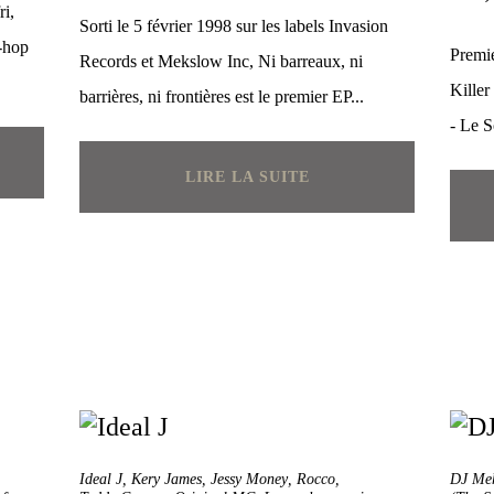
i,
Sorti le 5 février 1998 sur les labels Invasion
p-hop
Premie
Records et Mekslow Inc, Ni barreaux, ni
Killer
barrières, ni frontières est le premier EP...
- Le S
LIRE LA SUITE
Ideal J
,
Kery James
,
Jessy Money
,
Rocco
,
DJ Me