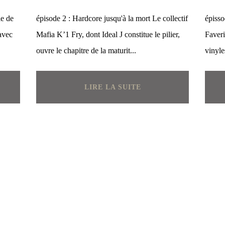
le de
épisode 2 : Hardcore jusqu'à la mort Le collectif
épisso
 avec
Mafia K’1 Fry, dont Ideal J constitue le pilier,
Faveri
ouvre le chapitre de la maturit...
vinyle
LIRE LA SUITE