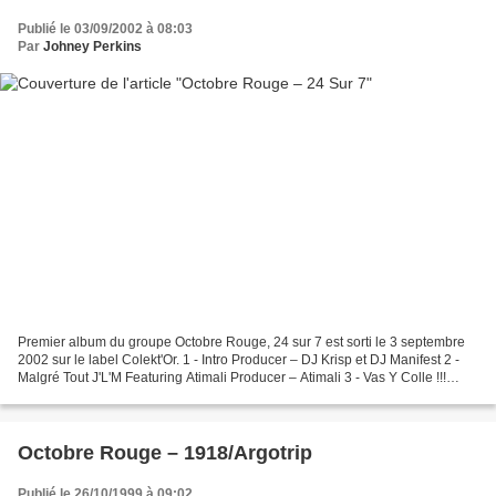
Publié le 03/09/2002 à 08:03
Par
Johney Perkins
Premier album du groupe Octobre Rouge, 24 sur 7 est sorti le 3 septembre
2002 sur le label Colekt'Or. 1 - Intro Producer – DJ Krisp et DJ Manifest 2 -
Malgré Tout J'L'M Featuring Atimali Producer – Atimali 3 - Vas Y Colle !!!
Featuring Dentist Producer...
Octobre Rouge – 1918/Argotrip
Publié le 26/10/1999 à 09:02