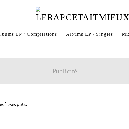
lbums LP / Compilations
Albums EP / Singles
Mi
Publicité
es
>
mes potes