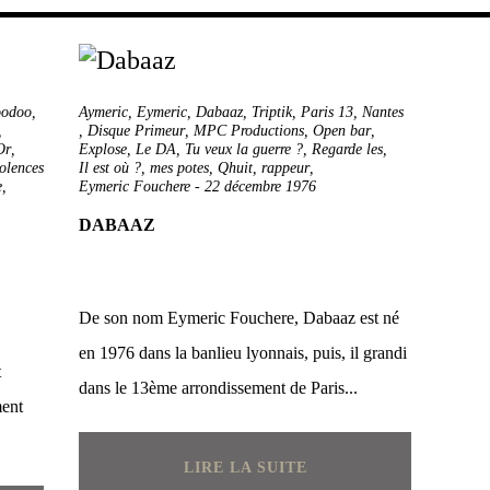
oodoo
,
Aymeric
,
Eymeric
,
Dabaaz
,
Triptik
,
Paris 13
,
Nantes
,
,
Disque Primeur
,
MPC Productions
,
Open bar
,
Or
,
Explose
,
Le DA
,
Tu veux la guerre ?
,
Regarde les
,
olences
Il est où ?
,
mes potes
,
Qhuit
,
rappeur
,
e
,
Eymeric Fouchere
-
22 décembre 1976
DABAAZ
De son nom Eymeric Fouchere, Dabaaz est né
en 1976 dans la banlieu lyonnais, puis, il grandi
t
dans le 13ème arrondissement de Paris...
ment
LIRE LA SUITE