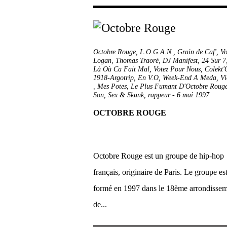
Octobre Rouge
,
L.O.G.A.N.
,
Grain de Caf'
,
V
Logan
,
Thomas Traoré
,
DJ Manifest
,
24 Sur 7
Là Où Ca Fait Mal
,
Votez Pour Nous
,
Colekt'
1918-Argotrip
,
En V.O
,
Week-End A Meda
,
Vi
,
Mes Potes
,
Le Plus Fumant D'Octobre Roug
Son, Sex & Skunk
,
rappeur
-
6 mai 1997
OCTOBRE ROUGE
Octobre Rouge est un groupe de hip-hop
français, originaire de Paris. Le groupe es
formé en 1997 dans le 18ème arrondisse
de...