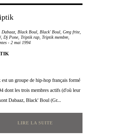
,
Dabaaz
,
Black Boul
,
Black' Boul
,
Greg frite
,
é
,
Dj Pone
,
Triptik rap
,
Triptik membre
,
ntes
-
2 mai 1994
TIK
k est un groupe de hip-hop français formé
4 dont les trois membres actifs (d'où leur
ont Dabaaz, Black' Boul (Gr...
LIRE LA SUITE