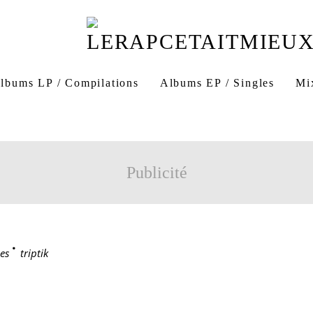
lbums LP / Compilations
Albums EP / Singles
Mi
Publicité
es
>
triptik