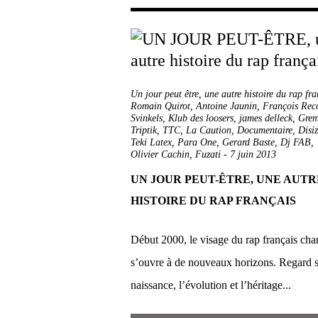
Un jour peut être
,
une autre histoire du rap fra
Romain Quirot
,
Antoine Jaunin
,
François Reco
Svinkels
,
Klub des loosers
,
james delleck
,
Grem
Triptik
,
TTC
,
La Caution
,
Documentaire
,
Disiz
Teki Latex
,
Para One
,
Gerard Baste
,
Dj FAB
,
Olivier Cachin
,
Fuzati
-
7 juin 2013
UN JOUR PEUT-ÊTRE, UNE AUTR
HISTOIRE DU RAP FRANÇAIS
Début 2000, le visage du rap français cha
s’ouvre à de nouveaux horizons. Regard s
naissance, l’évolution et l’héritage...