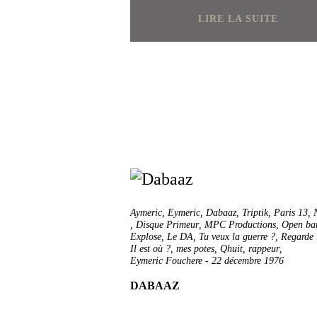
LIRE LA SUITE
Aymeric
,
Eymeric
,
Dabaaz
,
Triptik
,
Paris 13
,
,
Disque Primeur
,
MPC Productions
,
Open ba
Explose
,
Le DA
,
Tu veux la guerre ?
,
Regarde 
Il est où ?
,
mes potes
,
Qhuit
,
rappeur
,
Eymeric Fouchere
-
22 décembre 1976
DABAAZ