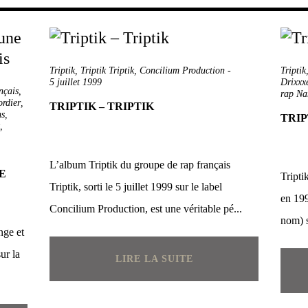
Triptik
,
Triptik Triptik
,
Concilium Production
-
Triptik
5 juillet 1999
Drixxx
nçais
,
rap Na
rdier
,
TRIPTIK – TRIPTIK
s
,
TRIP
,
L’album Triptik du groupe de rap français
E
Tripti
Triptik, sorti le 5 juillet 1999 sur le label
en 199
Concilium Production, est une véritable pé...
nom) s
nge et
ur la
LIRE LA SUITE