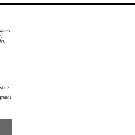
Nantes
r
,
les
,
st né
grandi