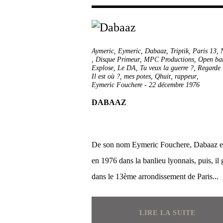
Aymeric
,
Eymeric
,
Dabaaz
,
Triptik
,
Paris 13
,
,
Disque Primeur
,
MPC Productions
,
Open ba
Explose
,
Le DA
,
Tu veux la guerre ?
,
Regarde 
Il est où ?
,
mes potes
,
Qhuit
,
rappeur
,
Eymeric Fouchere
-
22 décembre 1976
DABAAZ
De son nom Eymeric Fouchere, Dabaaz e
en 1976 dans la banlieu lyonnais, puis, il 
dans le 13ème arrondissement de Paris...
LIRE LA SUITE