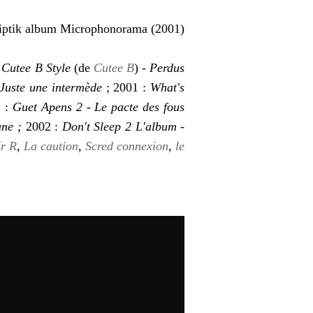
:
Cutee B Style
(de
Cutee B
) -
Perdus
Juste une intermède
; 2001 :
What's
1 :
Guet Apens 2
-
Le pacte des fous
ane ;
2002 :
Don't Sleep 2 L'album
-
r R
,
La caution
,
Scred connexion
,
le