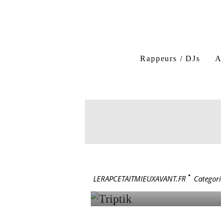
Rappeurs / DJs
A
Triptik
Dabaaz
Triptik membre
rap 
2 mai 1994
TRIPTIK
LERAPCETAITMIEUXAVANT.FR
>
Categori