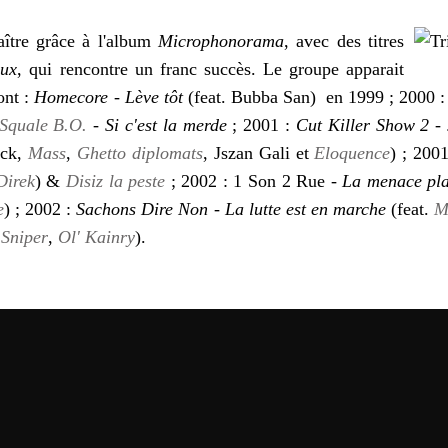
ître grâce à l'album
Microphonorama
, avec des titres
eux
, qui rencontre un franc succès. Le groupe apparait
ont :
Homecore
-
Lève tôt
(feat. Bubba San) en 1999 ; 2000 
Squale B.O.
-
Si c'est la merde
; 2001 :
Cut Killer Show 2
-
eck,
Mass
,
Ghetto diplomats
, Jszan Gali et
Eloquence
) ; 200
Direk
) &
Disiz la peste
; 2002 : 1 Son 2 Rue -
La menace pl
e
) ; 2002 :
Sachons Dire Non
-
La lutte est en marche
(feat.
M
,
Sniper
,
Ol' Kainry
).