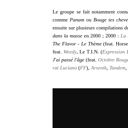
Le groupe se fait notamment conna
comme
Panam
ou
Bouge tes chev
ensuite sur plusieurs compilations d
dans la masse
en 2000 ; 2000 :
La 
The Flavor
-
Le Thème
(feat. Hors
feat.
Weedy
, Le T.I.N. (
Expression 
J'ai passé l'âge
(feat.
Octobre Roug
rat Luciano
(
FF
),
Arsenik
,
Tandem