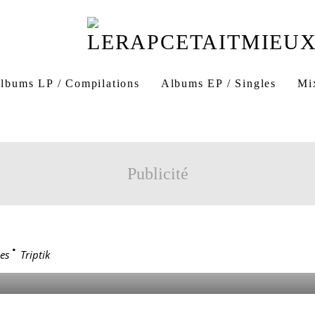
lbums LP / Compilations
Albums EP / Singles
Mi
Black Boul
Black' Boul
Greg frite
Drixxxé
Dj
Nantes
Publicité
es
>
Triptik