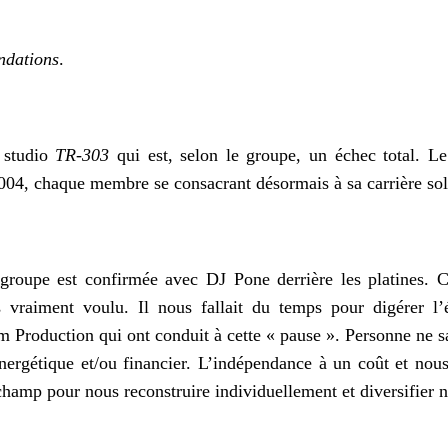
ndations
.
 studio
TR-303
qui est, selon le groupe, un échec total. L
2004, chaque membre se consacrant désormais à sa carrière sol
roupe est confirmée avec DJ Pone derrière les platines. Co
s vraiment voulu. Il nous fallait du temps pour digérer 
m Production qui ont conduit à cette « pause ». Personne ne sa
énergétique et/ou financier. L’indépendance à un coût et nou
champ pour nous reconstruire individuellement et diversifier n