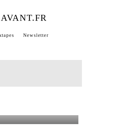
xtapes
Newsletter
 Pone
Triptik rap