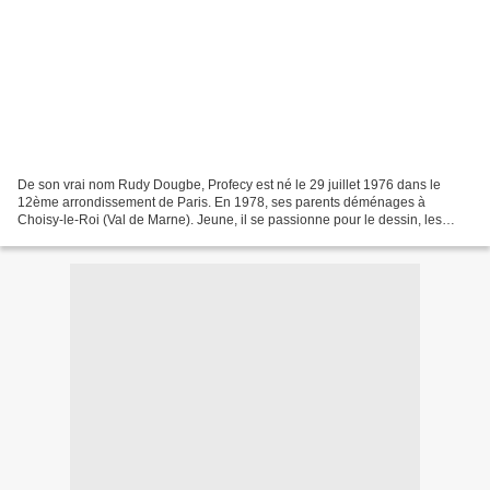
De son vrai nom Rudy Dougbe, Profecy est né le 29 juillet 1976 dans le
12ème arrondissement de Paris. En 1978, ses parents déménages à
Choisy-le-Roi (Val de Marne). Jeune, il se passionne pour le dessin, les
comics et plus particulièrement Jack Kirby....