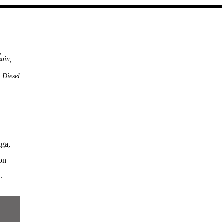
,
sain
,
,
Diesel
iga,
Son
.