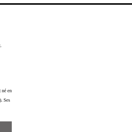
e
,
t né en
). Ses