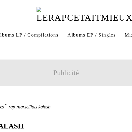
lbums LP / Compilations
Albums EP / Singles
Mi
Publicité
es
>
rap marseillais kalash
KALASH