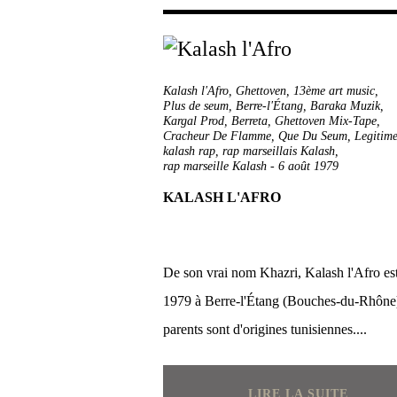
Kalash l'Afro
,
Ghettoven
,
13ème art music
,
Plus de seum
,
Berre-l'Étang
,
Baraka Muzik
,
Kargal Prod
,
Berreta
,
Ghettoven Mix-Tape
,
Cracheur De Flamme
,
Que Du Seum
,
Legitim
kalash rap
,
rap marseillais Kalash
,
rap marseille Kalash
-
6 août 1979
KALASH L'AFRO
De son vrai nom Khazri, Kalash l'Afro es
1979 à Berre-l'Étang (Bouches-du-Rhône
parents sont d'origines tunisiennes....
LIRE LA SUITE