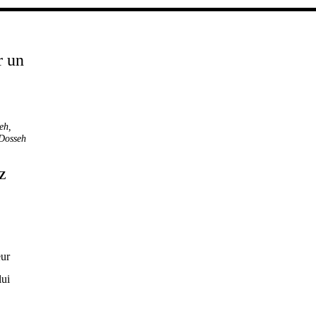
eh
,
 Dosseh
Z
eur
lui