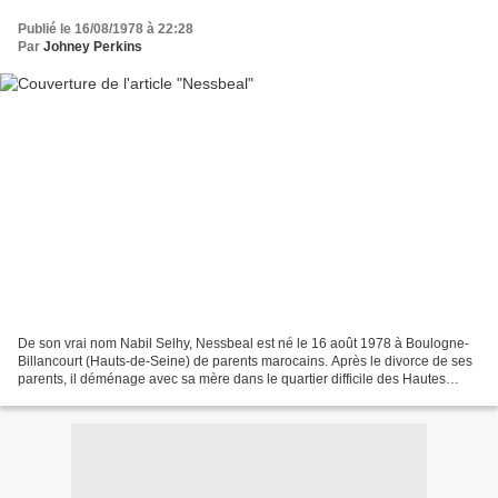
Publié le 16/08/1978 à 22:28
Par
Johney Perkins
De son vrai nom Nabil Selhy, Nessbeal est né le 16 août 1978 à Boulogne-
Billancourt (Hauts-de-Seine) de parents marocains. Après le divorce de ses
parents, il déménage avec sa mère dans le quartier difficile des Hautes
Noues à Villiers-sur-Marne dans...