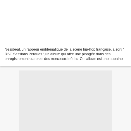
Nessbeal, un rappeur emblématique de la scène hip-hop française, a sorti '
RSC Sessions Perdues ', un album qui offre une plongée dans des
enregistrements rares et des morceaux inédits. Cet album est une aubaine
pour les fans de longue date, ainsi qu'une...