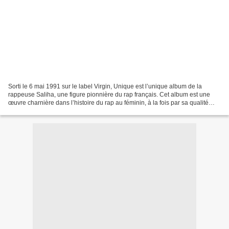
Sorti le 6 mai 1991 sur le label Virgin, Unique est l’unique album de la
rappeuse Saliha, une figure pionnière du rap français. Cet album est une
œuvre charnière dans l’histoire du rap au féminin, à la fois par sa qualité
artistique et par le contexte...