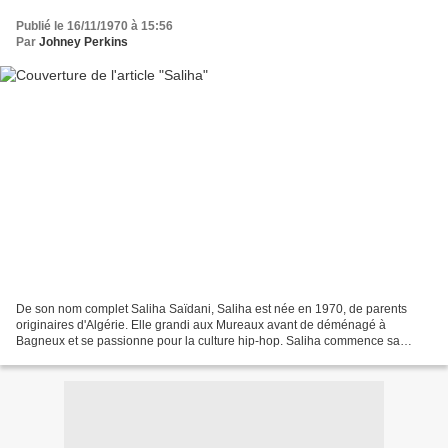
Publié le 16/11/1970 à 15:56
Par
Johney Perkins
De son nom complet Saliha Saïdani, Saliha est née en 1970, de parents
originaires d'Algérie. Elle grandi aux Mureaux avant de déménagé à
Bagneux et se passionne pour la culture hip-hop. Saliha commence sa
carrière à 16 ans, en se rapprochant du groupe...