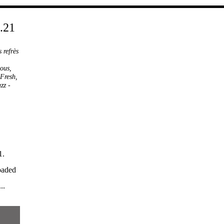
 refrès
,
ous
,
Fresh
,
zz
-
1.
oaded
..