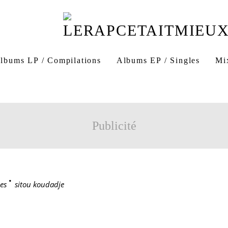
lbums LP / Compilations
Albums EP / Singles
Mi
Publicité
es
>
sitou koudadje