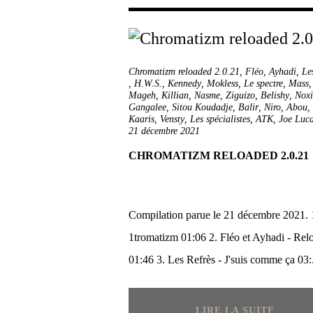
Chromatizm reloaded 2.0.21
,
Fléo
,
Ayhadi
,
Les
,
H.W.S.
,
Kennedy
,
Mokless
,
Le spectre
,
Mass
Mageh
,
Killian
,
Nasme
,
Ziguizo
,
Belishy
,
Noxi
Gangalee
,
Sitou Koudadje
,
Balir
,
Niro
,
Abou
,
Kaaris
,
Vensty
,
Les spécialistes
,
ATK
,
Joe Luca
21 décembre 2021
CHROMATIZM RELOADED 2.0.21
Compilation parue le 21 décembre 2021. 
1tromatizm 01:06 2. Fléo et Ayhadi - Rel
01:46 3. Les Refrès - J'suis comme ça 03:.
LIRE LA SUITE