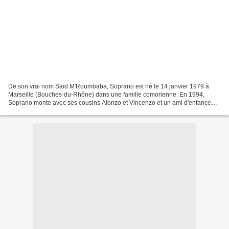
De son vrai nom Saïd M'Roumbaba, Soprano est né le 14 janvier 1979 à
Marseille (Bouches-du-Rhône) dans une famille comorienne. En 1994,
Soprano monte avec ses cousins Alonzo et Vincenzo et un ami d'enfance
Sya Styles le groupe KDB (Kids Dog Black) qui...