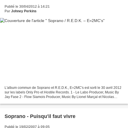
Publié le 30/04/2012 à 14:21
Par
Johney Perkins
L'album commun de Soprano et R.E.D.K., E=2MC's est sorti le 30 avril 2012
sur les labels Only Pro et Hostile Records. 1 - Le Labo Producer, Music By
Jay Fase 2 - Flow Siamois Producer, Music By Lionel Marçal et Nicolas
Papail 3 - Avant De S'en Aller...
Soprano - Puisqu'il faut vivre
Publié le 19/02/2007 à 09:05