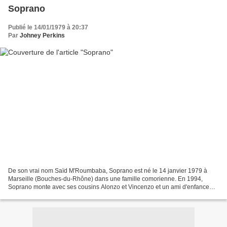
Soprano
Publié le 14/01/1979 à 20:37
Par
Johney Perkins
De son vrai nom Saïd M'Roumbaba, Soprano est né le 14 janvier 1979 à
Marseille (Bouches-du-Rhône) dans une famille comorienne. En 1994,
Soprano monte avec ses cousins Alonzo et Vincenzo et un ami d'enfance
Sya Styles le groupe KDB (Kids Dog Black) qui...