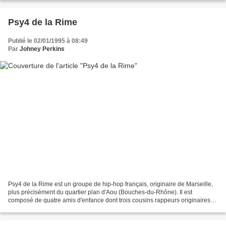
Psy4 de la Rime
Publié le 02/01/1995 à 08:49
Par
Johney Perkins
Psy4 de la Rime est un groupe de hip-hop français, originaire de Marseille,
plus précisément du quartier plan d'Aou (Bouches-du-Rhône). Il est
composé de quatre amis d'enfance dont trois cousins rappeurs originaires
de l'archipel des Comores : Soprano...