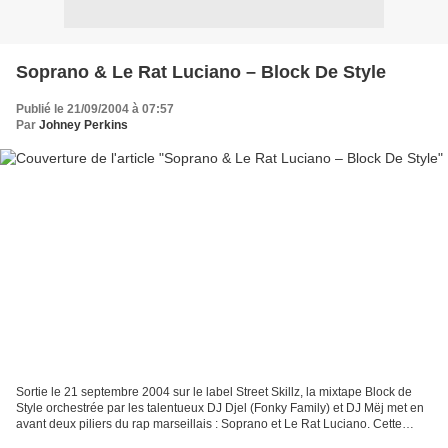
Soprano & Le Rat Luciano – Block De Style
Publié le 21/09/2004 à 07:57
Par
Johney Perkins
Sortie le 21 septembre 2004 sur le label Street Skillz, la mixtape Block de
Style orchestrée par les talentueux DJ Djel (Fonky Family) et DJ Mëj met en
avant deux piliers du rap marseillais : Soprano et Le Rat Luciano. Cette
mixtape, souvent considérée...