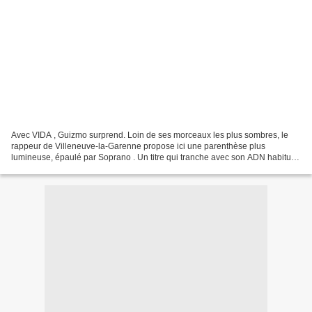
Avec VIDA , Guizmo surprend. Loin de ses morceaux les plus sombres, le
rappeur de Villeneuve-la-Garenne propose ici une parenthèse plus
lumineuse, épaulé par Soprano . Un titre qui tranche avec son ADN habituel,
sans pour autant renier ce qui fait sa...