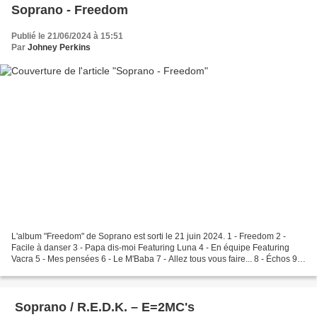
Soprano - Freedom
Publié le 21/06/2024 à 15:51
Par
Johney Perkins
L'album "Freedom" de Soprano est sorti le 21 juin 2024. 1 - Freedom 2 -
Facile à danser 3 - Papa dis-moi Featuring Luna 4 - En équipe Featuring
Vacra 5 - Mes pensées 6 - Le M'Baba 7 - Allez tous vous faire... 8 - Échos 9 -
Goldorak 10 - Bellingham Featuring...
​ Soprano / R.E.D.K. – E=2MC's