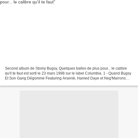
Second album de Stomy Bugsy, Quelques balles de plus pour... le calibre
qu'il te faut est sorti le 23 mars 1998 sur le label Columbia. 1 - Quand Bugsy
Et Son Gang Dégomme Featuring Arsenik, Hamed Daye et Neg'Marrons
Producer – Djimi Finger 2 - J'prie...