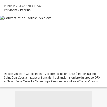
Publié le 23/07/1978 à 19:42
Par
Johney Perkins
De son vrai nom Cédric Bélise, Vicelow est né en 1978 à Bondy (Seine-
Saint-Denis), est un rappeur français. Il est ancien membre du groupe OFX
et Saïan Supa Crew. Le Saïan Supa Crew se dissout en 2007, et Vicelow
continue sa carrière mais en solo. En...