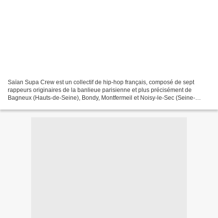
Saïan Supa Crew est un collectif de hip-hop français, composé de sept
rappeurs originaires de la banlieue parisienne et plus précisément de
Bagneux (Hauts-de-Seine), Bondy, Montfermeil et Noisy-le-Sec (Seine-
Saint-Denis), Chelles (Seine-et-Marne), Cachan...