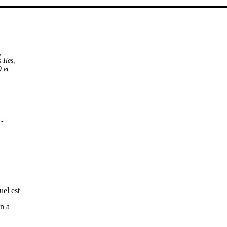
,
 Iles
,
 et
-
uel est
en a