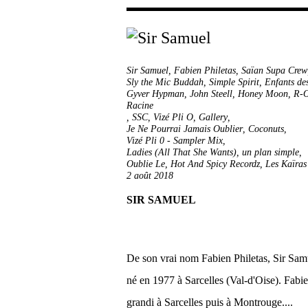
Sir Samuel
,
Fabien Philetas
,
Saïan Supa Crew
Sly the Mic Buddah
,
Simple Spirit
,
Enfants des
Gyver Hypman, John Steell, Honey Moon, R-O
Racine
,
SSC
,
Vizé Pli O
,
Gallery
,
Je Ne Pourrai Jamais Oublier
,
Coconuts
,
Vizé Pli 0 - Sampler Mix
,
Ladies (All That She Wants)
,
un plan simple
,
Oublie Le
,
Hot And Spicy Recordz
,
Les Kaïras
2 août 2018
SIR SAMUEL
De son vrai nom Fabien Philetas, Sir Sam
né en 1977 à Sarcelles (Val-d'Oise). Fabi
grandi à Sarcelles puis à Montrouge....