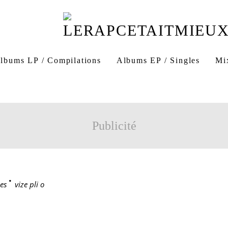
lbums LP / Compilations
Albums EP / Singles
Mi
Publicité
es
>
vize pli o