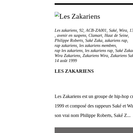
Les zakariens
,
92
,
ACB-ZA001
,
Saké
,
Wira
,
1
,
avenir en suspens
,
Clamart
,
Haut de Seine
,
Philippe Roberts
,
Saké Zaka
,
zakariens rap
,
rap zakariens
,
les zakariens membres
,
rap les zakariens
,
les zakariens rap
,
Saké Zaka
Wira Zakariens
,
Zakariens Wira
,
Zakariens Sa
14 août 1999
LES ZAKARIENS
Les Zakariens est un groupe de hip-hop c
1999 et composé des rappeurs Saké et Wi
son vrai nom Philippe Roberts, Saké Z...