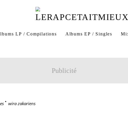
lbums LP / Compilations
Albums EP / Singles
Mi
Publicité
es
>
wira zakariens